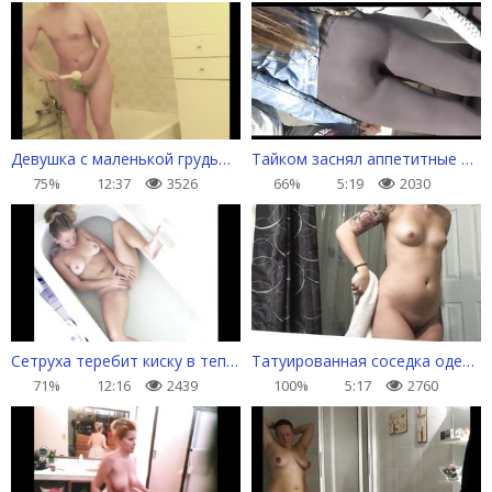
Девушка с маленькой грудью и большой попой принимает душ
Тайком заснял аппетитные попки в узких леггинсах
75%
12:37
3526
66%
5:19
2030
Сетруха теребит киску в теплой ванне
Татуированная соседка одевается после душа
71%
12:16
2439
100%
5:17
2760