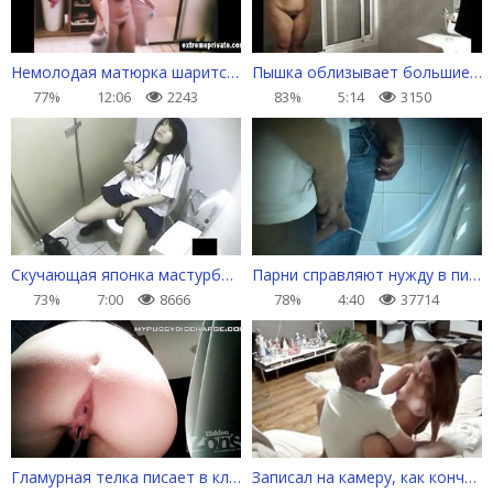
Немолодая матюрка шарится нагишом по ванной
Пышка облизывает большие титьки и вертит толстым задом
77%
12:06
2243
83%
5:14
3150
Скучающая японка мастурбирует, сидя на унитазе
Парни справляют нужду в писсуары
73%
7:00
8666
78%
4:40
37714
Гламурная телка писает в клубе мощной струей
Записал на камеру, как кончает в рот подруге