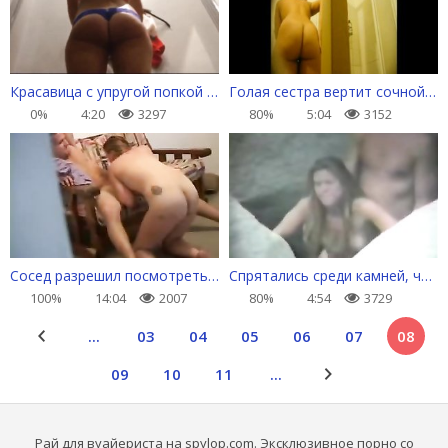
Красавица с упругой попкой снимает короткую юбку
Голая сестра вертит сочной задницей перед камерой
0%
4:20
3297
80%
5:04
3152
Сосед разрешил посмотреть, как пялит свою подружку
Спрятались среди камней, чтобы заняться сексом
100%
14:04
2007
80%
4:54
3729
...
03
04
05
06
07
08
09
10
11
...
Рай для вуайериста на spylop.com. Эксклюзивное порно со