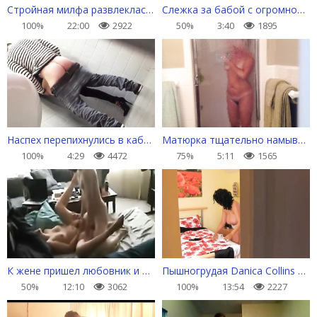
Стройная милфа развлеклась с электриком на широкой кровати
Слежка за бабой с огромной задницей из метро
100%
22:00
2922
50%
3:40
1895
Наспех перепихнулись в кабинке общественного туалета
Матюрка тщательно намывается в душе
100%
4:29
4472
75%
5:11
1565
К жене пришел любовник и поимел ее в разных позах
Пышногрудая Danica Collins надевает кружевное белье
50%
12:10
3062
100%
13:54
2227