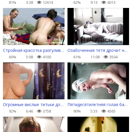
81%
3:38
12614
62%
9:13
4013
Стройная красотка разгуливает голышом по пляжу
Озабоченная тетя дрочит на телезвезду
60%
5:08
4100
61%
11:08
3504
Огромные вислые титьки для любителей натурального
Пятидесятилетняя голая бабенка марафетится после душа
92%
6:46
3758
90%
5:33
4565