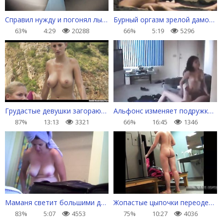
Справил нужду и погонял лысого в общественном туалете
Бурный оргазм зрелой дамочки на молодом хахале
63%
4:29
20288
66%
5:19
5296
Грудастые девушки загорают нагишом
Альфонс изменяет подружке, пока та на работе
87%
13:13
3321
66%
16:45
1346
Маманя светит большими дойками и меряет трусы
Жопастые цыпочки переодеваются после фитнеса
83%
5:07
4553
75%
10:27
4036