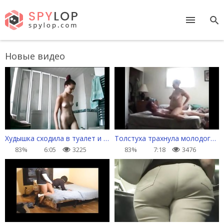
Новые видео
Худышка сходила в туалет и приняла душ
Толстуха трахнула молодого соседа
83%
6:05
3225
83%
7:18
3476