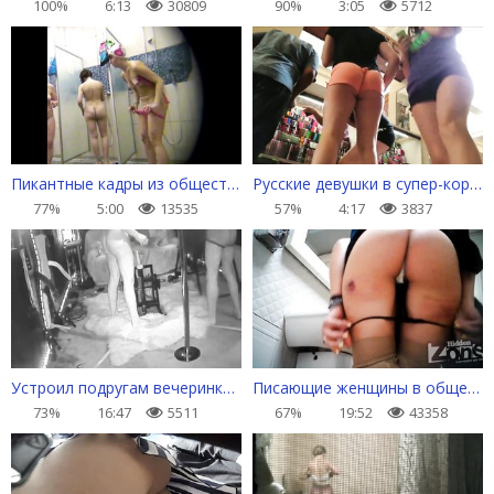
100%
6:13
30809
90%
3:05
5712
Пикантные кадры из общественного женского душа
Русские девушки в супер-коротких шортиках (от первого лица)
77%
5:00
13535
57%
4:17
3837
Устроил подругам вечеринку с секс-машиной
Писающие женщины в общественном туалете
73%
16:47
5511
67%
19:52
43358