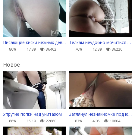
Писающие киски нежных девулек
Телкам неудобно мочиться в общественном сортире
80%
17:39
36402
76%
12:39
36220
Новое
Упругие попки над унитазом
Заглянул незнакномке под юбку, а там прокладка
66%
15:19
22660
83%
4:05
10604