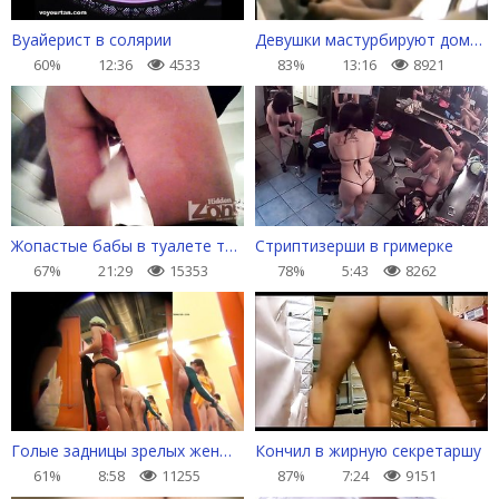
Вуайерист в солярии
Девушки мастурбируют дома, на работе, в солярии
60%
12:36
4533
83%
13:16
8921
Жопастые бабы в туалете торгового центра
Стриптизерши в гримерке
67%
21:29
15353
78%
5:43
8262
Голые задницы зрелых женщин в раздевалке
Кончил в жирную секретаршу
61%
8:58
11255
87%
7:24
9151