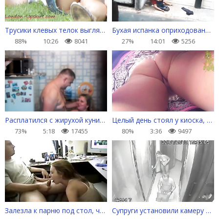
Трусики клевых телок выглядывают из-под юбчонок
Бухая испанка оприходована на улице
88%
10:26
8041
27%
14:01
5256
Расплатился с жирухой кунилингусом за вкусный обед
Целый день стоял у киоска, чтобы заглядывать русским бабам под платья
73%
5:18
17455
80%
3:36
9497
Залезла к парню под стол, чтобы отвлечь минетом от компа
Супруги установили камеру видеонаблюдения, но забыли о ней и спалились голышом