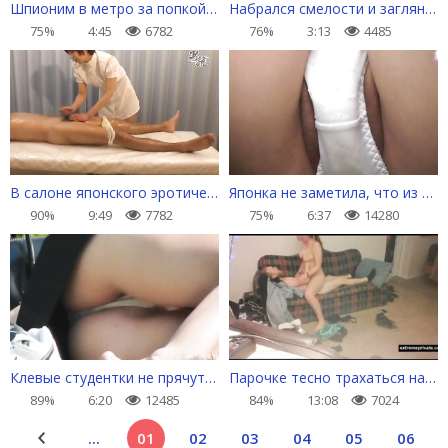
Шпионим в метро за попкой в белых трусиках
Набрался смелости и заглянул девахам под платья
75%
4:45
6782
76%
3:13
4485
В салоне японского эротического массажа
Японка не заметила, что из трусов вылезли вареники
90%
9:49
7782
75%
6:37
14280
Клевые студентки не прячут белья под юбкой
Парочке тесно трахаться на маленьком диване
89%
6:20
12485
84%
13:08
7024
...
01
02
03
04
05
06