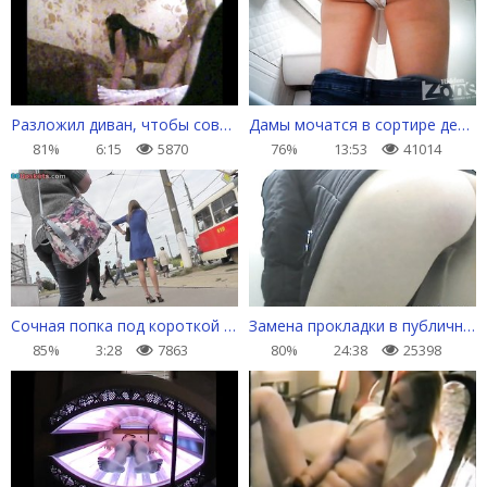
Разложил диван, чтобы совокупиться с подружкой
Дамы мочатся в сортире дешевого кафе
81%
6:15
5870
76%
13:53
41014
Сочная попка под короткой юбкой (от первого лица)
Замена прокладки в публичном туалете
85%
3:28
7863
80%
24:38
25398