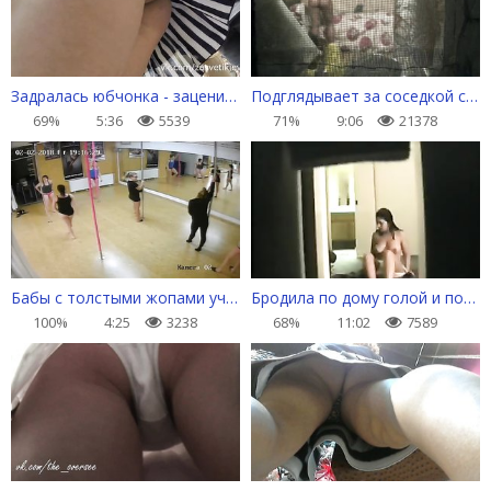
Задралась юбчонка - заценим круглый попец
Подглядывает за соседкой с первого этажа
69%
5:36
5539
71%
9:06
21378
Бабы с толстыми жопами учатся танцевать стриптиз
Бродила по дому голой и попалась на камеру
100%
4:25
3238
68%
11:02
7589