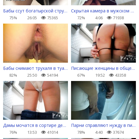
Бабы ссут богатырской струей и откладывают личинку
Скрытая камера в мужском сортире
75%
26:05
75365
72%
4:06
71938
Бабы снимают трухаля в туалете и ссут мощной струей
Писающие женщины в общественном туалете
82%
25:50
54194
67%
19:52
43358
Дамы мочатся в сортире дешевого кафе
Парни справляют нужду в писсуары
76%
13:53
41014
78%
4:40
37674