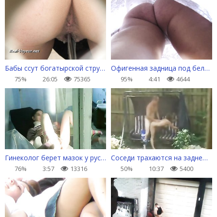
Бабы ссут богатырской струей и откладывают личинку
Офигенная задница под белым платьем
75%
26:05
75365
95%
4:41
4644
Гинеколог берет мазок у русской девушки
Соседи трахаются на заднем дворе
76%
3:57
13316
50%
10:37
5400