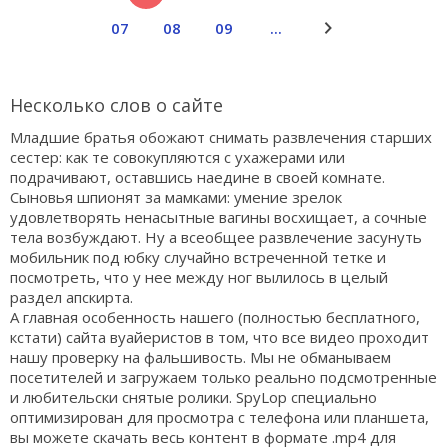
07
08
09
...
Несколько слов о сайте
Младшие братья обожают снимать развлечения старших
сестер: как те совокупляются с ухажерами или
подрачивают, оставшись наедине в своей комнате.
Сыновья шпионят за мамками: умение зрелок
удовлетворять ненасытные вагины восхищает, а сочные
тела возбуждают. Ну а всеобщее развлечение засунуть
мобильник под юбку случайно встреченной тетке и
посмотреть, что у нее между ног вылилось в целый
раздел апскирта.
А главная особенность нашего (полностью бесплатного,
кстати) сайта вуайеристов в том, что все видео проходит
нашу проверку на фальшивость. Мы не обманываем
посетителей и загружаем только реально подсмотренные
и любительски снятые ролики. SpyLop специально
оптимизирован для просмотра с телефона или планшета,
вы можете скачать весь контент в формате .mp4 для