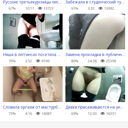
Русские третьекурсницы писают в универском туалете
Забежала в студенческий туалет сменить прокладку
67%
10:17
13723
91%
3:35
13092
Няша в леггинсах посетила дамскую комнату
Замена прокладки в публичном туалете
76%
3:52
9749
80%
24:38
25399
Словила оргазм от мастурбации на унитазе в отеле
Девки присаживаются на унитаз справить нужду
73%
4:16
14087
69%
12:30
16331