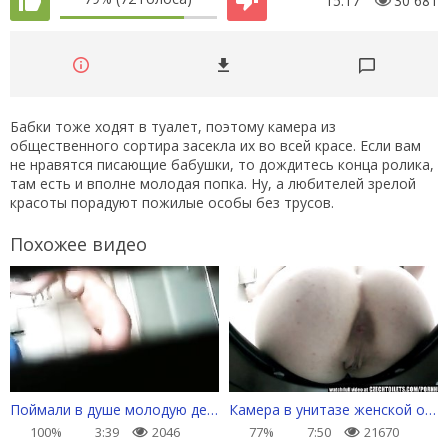
15:17
30 681
Бабки тоже ходят в туалет, поэтому камера из
общественного сортира засекла их во всей красе. Если вам
не нравятся писающие бабушки, то дождитесь конца ролика,
там есть и вполне молодая попка. Ну, а любителей зрелой
красоты порадуют пожилые особы без трусов.
Похожее видео
Поймали в душе молодую деваху на спрятанную видеокамеру
Камера в унитазе женской общаги
100%
3:39
2046
77%
7:50
21670