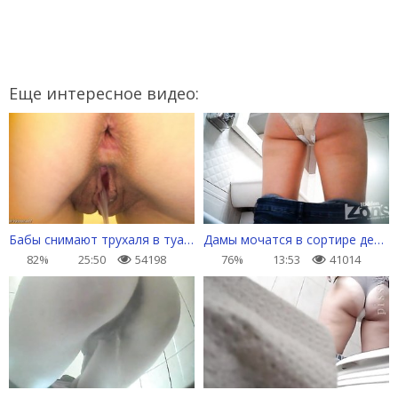
Еще интересное видео:
Бабы снимают трухаля в туалете и ссут мощной струей
Дамы мочатся в сортире дешевого кафе
82%
25:50
54198
76%
13:53
41014