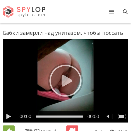
Бабки замерли над унитазом, чтобы поссать
00:00
00:00
79%
(72 голоса)