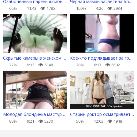
Озабоченный парень шпионит за сексапильной сестрой
Черная маман засветила большой голый зад
66%
11:43
1785
100%
4:26
2934
Скрытые камеры в женском солярии
Кое-кто подглядывает за грудастой сестрой
77%
9:12
6348
78%
6:13
6502
Молодая блондинка мастурбирует толстую киску под столом в кафе
Старый доктор осматривает вагину молодухи гинекологическими инструментами
80%
9:21
5230
50%
12:03
4948