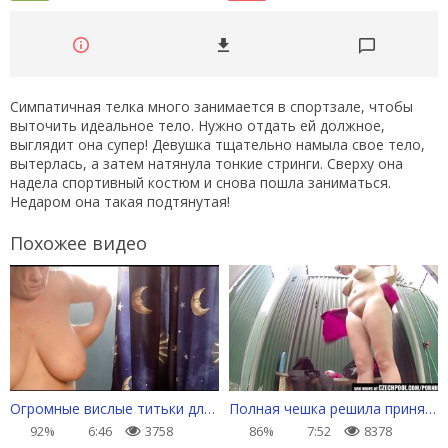
Симпатичная телка много занимается в спортзале, чтобы
выточить идеальное тело. Нужно отдать ей должное,
выглядит она супер! Девушка тщательно намыла свое тело,
вытерлась, а затем натянула тонкие стринги. Сверху она
надела спортивный костюм и снова пошла заниматься.
Недаром она такая подтянутая!
Похожее видео
Огромные вислые титьки для любителей натурального
Полная чешка решила принять душ на улице после пляжа
92%
6:46
3758
86%
7:52
8378