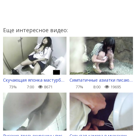
Еще интересное видео:
Скучающая японка мастурбирует, сидя на унитазе
Симпатичные азиатки писают на улице
73%
7:00
8671
77%
8:00
19695
Русские третьекурсницы писают в универском туалете
Скрытая камера в мужском сортире