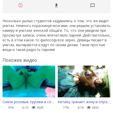
Несколько ушлых студентов задумались о том, что же видит
унитаз. Немного пораскинув мозгами, они решили установить
камеру в унитазе женской общаги. То, что они увидели при
просмотре записи, очень впечатлило парней. Действительно,
есть в этом какое-то философское зерно. Девицы писают в
унитаз, вытираются и идут по своим делам. Такие простые
вещи и такая радость парням!
Похожее видео
Сняла розовые трусики в солярии и довела себя до сквирта
Китаец трахает жену и спускает ей в вагину
75%
6:10
3645
77%
4:19
3835