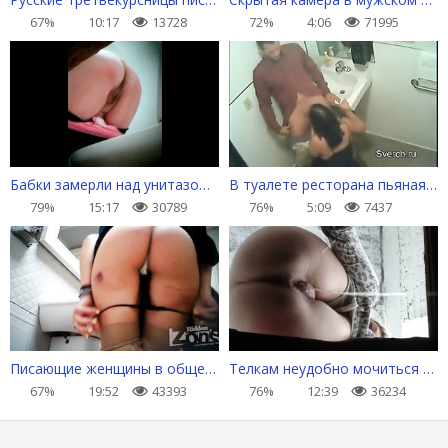
67%
10:17
13728
72%
4:06
71995
Бабки замерли над унитазом, чтобы поссать
В туалете ресторана пьяная девка минетит
79%
15:17
30789
76%
5:09
7437
Писающие женщины в общественном туалете
Телкам неудобно мочиться в общественном сортире
67%
19:52
43393
76%
12:39
36234