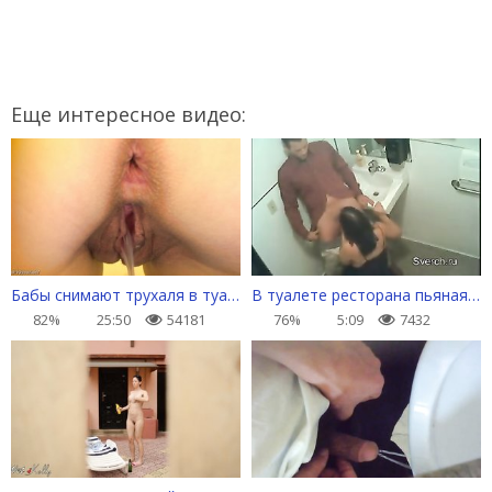
Еще интересное видео:
Бабы снимают трухаля в туалете и ссут мощной струей
В туалете ресторана пьяная девка минетит
82%
25:50
54181
76%
5:09
7432