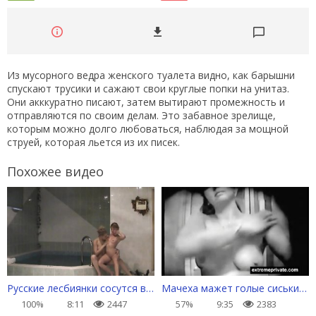
Из мусорного ведра женского туалета видно, как барышни
спускают трусики и сажают свои круглые попки на унитаз.
Они акккуратно писают, затем вытирают промежность и
отправляются по своим делам. Это забавное зрелище,
которым можно долго любоваться, наблюдая за мощной
струей, которая льется из их писек.
Похожее видео
Русские лесбиянки сосутся в бассейне после сауны
Мачеха мажет голые сиськи кремом
100%
8:11
2447
57%
9:35
2383