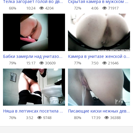
Телка загорает голой во дворе, мастурбирует и писается от оргазма
Скрытая камера в мужском сортире
66%
10:24
4204
72%
4:06
71917
Бабки замерли над унитазом, чтобы поссать
Камера в унитазе женской общаги
79%
15:17
30609
77%
7:50
21646
Няша в леггинсах посетила дамскую комнату
Писающие киски нежных девулек
76%
3:52
9748
80%
17:39
36388