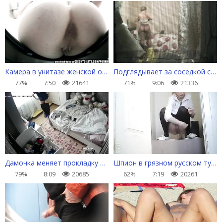
Камера в унитазе женской общаги
Подглядывает за соседкой с первого этажа
77%
7:50
21641
71%
9:06
21336
Дамочка меняет прокладку и переодевает трусы
Шпион в грязном русском туалете для девушек
79%
8:09
20685
62%
7:19
20261