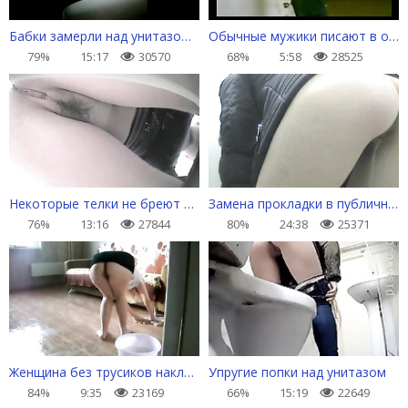
Бабки замерли над унитазом, чтобы поссать
Обычные мужики писают в общественном туалете
79%
15:17
30570
68%
5:58
28525
Некоторые телки не бреют киски - камера в туалете
Замена прокладки в публичном туалете
76%
13:16
27844
80%
24:38
25371
Женщина без трусиков наклонилась, чтобы вымыть в комнате пол
Упругие попки над унитазом
84%
9:35
23169
66%
15:19
22649