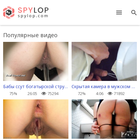
Популярные видео
Бабы ссут богатырской струей и откладывают личинку
Скрытая камера в мужском сортире
75%
26:05
75294
72%
4:06
71892