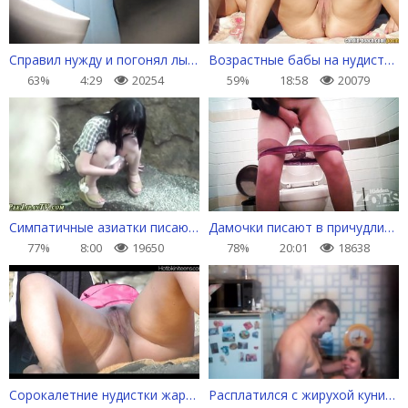
Справил нужду и погонял лысого в общественном туалете
Возрастные бабы на нудистском пляже
63%
4:29
20254
59%
18:58
20079
Симпатичные азиатки писают на улице
Дамочки писают в причудливых позах
77%
8:00
19650
78%
20:01
18638
Сорокалетние нудистки жарят булки на солнце
Расплатился с жирухой кунилингусом за вкусный обед