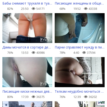
Бабы снимают трухаля в туалете и ссут мощной струей
Писающие женщины в общественном туалете
82%
25:50
54171
68%
19:52
43338
Дамы мочатся в сортире дешевого кафе
Парни справляют нужду в писсуары
76%
13:53
40986
78%
4:40
37594
Писающие киски нежных девулек
Телкам неудобно мочиться в общественном сортире
80%
17:39
36375
76%
12:39
36202