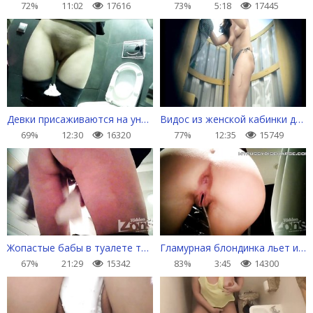
72%
11:02
17616
73%
5:18
17445
Девки присаживаются на унитаз справить нужду
Видос из женской кабинки для переодевания на пляже
69%
12:30
16320
77%
12:35
15749
Жопастые бабы в туалете торгового центра
Гламурная блондинка льет из большой щели в туалете клуба
67%
21:29
15342
83%
3:45
14300