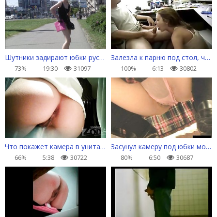
Шутники задирают юбки русским бабам на улице
Залезла к парню под стол, чтобы отвлечь минетом от компа
73%
19:30
31097
100%
6:13
30802
Что покажет камера в унитазе женского туалета
Засунул камеру под юбки молодых японок
66%
5:38
30722
80%
6:50
30687