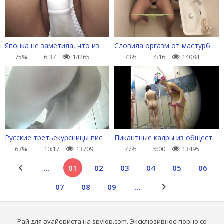
Японка не заметила, что из трусов вылезли вареники
Словила оргазм от мастурбации на унитазе в отеле
75%
6:37
14265
73%
4:16
14084
Русские третьекурсницы писают в универском туалете
Пикантные кадры из общественного женского душа
67%
10:17
13709
77%
5:00
13495
...
01
02
03
04
05
06
07
08
09
...
Рай для вуайериста на spylop.com. Эксклюзивное порно со